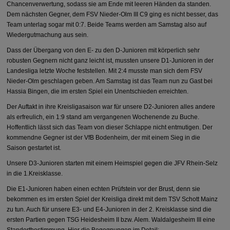
Chancenverwertung, sodass sie am Ende mit leeren Händen da standen.
Dem nächsten Gegner, dem FSV Nieder-Olm III C9 ging es nicht besser, das
Team unterlag sogar mit 0:7. Beide Teams werden am Samstag also auf
Wiedergutmachung aus sein.
Dass der Übergang von den E- zu den D-Junioren mit körperlich sehr
robusten Gegnern nicht ganz leicht ist, mussten unsere D1-Junioren in der
Landesliga letzte Woche feststellen. Mit 2:4 musste man sich dem FSV
Nieder-Olm geschlagen geben. Am Samstag ist das Team nun zu Gast bei
Hassia Bingen, die im ersten Spiel ein Unentschieden erreichten.
Der Auftakt in ihre Kreisligasaison war für unsere D2-Junioren alles andere
als erfreulich, ein 1:9 stand am vergangenen Wochenende zu Buche.
Hoffentlich lässt sich das Team von dieser Schlappe nicht entmutigen. Der
kommendne Gegner ist der VfB Bodenheim, der mit einem Sieg in die
Saison gestartet ist.
Unsere D3-Junioren starten mit einem Heimspiel gegen die JFV Rhein-Selz
in die 1.Kreisklasse.
Die E1-Junioren haben einen echten Prüfstein vor der Brust, denn sie
bekommen es im ersten Spiel der Kreisliga direkt mit dem TSV Schott Mainz
zu tun. Auch für unsere E3- und E4-Junioren in der 2. Kreisklasse sind die
ersten Partien gegen TSG Heidesheim II bzw. Alem. Waldalgesheim III eine
Standortbestimmung. Hier die Begegnungen im Detail: