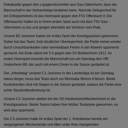
Pokalpartie gegen den Ligagkonkurrenten aus Gau-Odernheim, dass die
Mannschaft in der Verbandsliga bestehen kann. Nächste Gelegenheit für
ein Erfolgserlebnis ist das Heimspiel gegen den FSV Offenbach II. Die
Offenbacher hatten es in ihrem ersten Spiel auch mit dem TSV Gau-
Odernheim zu tun und gingen ebenfalls als Verlierer vom Platz.
Unsere B2-Junioren haben ihr erstes Spiel der Kreisligasaison gewonnen.
Dabei hat das Team, trotz deutlicher Überlegenheit, die Partie immer wieder
durch Unachtsamkeiten oder vermeidbare Fehler in der Abwehr spannend
gemacht. Am Ende stand ein 5:4 gegen den SV Bretzenheim 1912. Im
ersten Heimspiel erwartet die Mannschaft nun am Samstag den VfR
Undenheim B9, der auch mit einem Dreier in die Saison gestartet ist.
Der „Arbeitstag“ unserer C1-Junioren in der Landesliga ist am Samstag
etwas länger, muss das Team doch zur Wormatia Worms II fahren. Beide
Kontrahenten sind mit Siegen in die Saison gestartet, sodass die Partie eine
echte Standortbestimmung ist.
Unsere C2-Junioren starten bei der SG Heidesheim/Wackernheim in die
Kreisligasaison. Beide Teams haben ihre letzten Testspiele gewonnen, es
wird also spannend.
Die C3-Junioren hatte ihr erstes Spiel der 1. Kreisklasse bereits am
vergangenen Wochenende und litten unter ihrer mangelnden