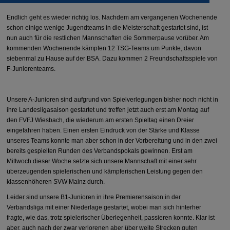
Endlich geht es wieder richtig los. Nachdem am vergangenen Wochenende
schon einige wenige Jugendteams in die Meisterschaft gestartet sind, ist
nun auch für die restlichen Mannschaften die Sommerpause vorüber. Am
kommenden Wochenende kämpfen 12 TSG-Teams um Punkte, davon
siebenmal zu Hause auf der BSA. Dazu kommen 2 Freundschaftsspiele von
F-Juniorenteams.
Unsere A-Junioren sind aufgrund von Spielverlegungen bisher noch nicht in
ihre Landesligasaison gestartet und treffen jetzt auch erst am Montag auf
den FVFJ Wiesbach, die wiederum am ersten Spieltag einen Dreier
eingefahren haben. Einen ersten Eindruck von der Stärke und Klasse
unseres Teams konnte man aber schon in der Vorbereitung und in den zwei
bereits gespielten Runden des Verbandspokals gewinnen. Erst am
Mittwoch dieser Woche setzte sich unsere Mannschaft mit einer sehr
überzeugenden spielerischen und kämpferischen Leistung gegen den
klassenhöheren SVW Mainz durch.
Leider sind unsere B1-Junioren in ihre Premierensaison in der
Verbandsliga mit einer Niederlage gestartet, wobei man sich hinterher
fragte, wie das, trotz spielerischer Überlegenheit, passieren konnte. Klar ist
aber, auch nach der zwar verlorenen aber über weite Strecken guten