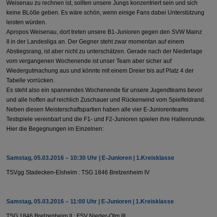
Weisenau zu rechnen ist, sollten unsere Jungs konzentriert sein und sich
keine BLöße geben. Es wäre schön, wenn einige Fans dabei Unterstützung
leisten würden.
Apropos Weisenau, dort treten unsere B1-Junioren gegen den SVW Mainz
II in der Landesliga an. Der Gegner steht zwar momentan auf einem
Abstiegsrang, ist aber nicht zu unterschätzen. Gerade nach der Niederlage
vom vergangenen Wochenende ist unser Team aber sicher auf
Wiedergutmachung aus und könnte mit einem Dreier bis auf Platz 4 der
Tabelle vorrücken.
Es steht also ein spannendes Wochenende für unsere Jugendteams bevor
und alle hoffen auf reichlich Zuschauer und Rückenwind vom Spielfeldrand.
Neben diesen Meisterschaftspartien haben alle vier E-Juniorenteams
Testspiele vereinbart und die F1- und F2-Junioren spielen ihre Hallenrunde.
Hier die Begegnungen im Einzelnen:
Samstag, 05.03.2016 – 10:30 Uhr | E-Junioren | 1.Kreisklasse
TSVgg Stadecken-Elsheim : TSG 1846 Bretzenheim IV
Samstag, 05.03.2016 – 11:00 Uhr | E-Junioren | 1.Kreisklasse
TSG 1846 Bretzenheim II : FSV Nieder-Olm III