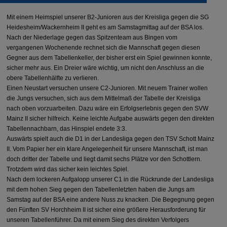
Mit einem Heimspiel unserer B2-Junioren aus der Kreisliga gegen die SG
Heidesheim/Wackernheim II geht es am Samstagmittag auf der BSA los.
Nach der Niederlage gegen das Spitzenteam aus Bingen vom
vergangenen Wochenende rechnet sich die Mannschaft gegen diesen
Gegner aus dem Tabellenkeller, der bisher erst ein Spiel gewinnen konnte,
sicher mehr aus. Ein Dreier wäre wichtig, um nicht den Anschluss an die
obere Tabellenhälfte zu verlieren.
Einen Neustart versuchen unsere C2-Junioren. Mit neuem Trainer wollen
die Jungs versuchen, sich aus dem Mittelmaß der Tabelle der Kreisliga
nach oben vorzuarbeiten. Dazu wäre ein Erfolgserlebnis gegen den SVW
Mainz II sicher hilfreich. Keine leichte Aufgabe auswärts gegen den direkten
Tabellennachbarn, das Hinspiel endete 3:3.
Auswärts spielt auch die D1 in der Landesliga gegen den TSV Schott Mainz
II. Vom Papier her ein klare Angelegenheit für unsere Mannschaft, ist man
doch dritter der Tabelle und liegt damit sechs Plätze vor den Schottlern.
Trotzdem wird das sicher kein leichtes Spiel.
Nach dem lockeren Aufgalopp unserer C1 in die Rückrunde der Landesliga
mit dem hohen Sieg gegen den Tabellenletzten haben die Jungs am
Samstag auf der BSA eine andere Nuss zu knacken. Die Begegnung gegen
den Fünften SV Horchheim II ist sicher eine größere Herausforderung für
unseren Tabellenführer. Da mit einem Sieg des direkten Verfolgers