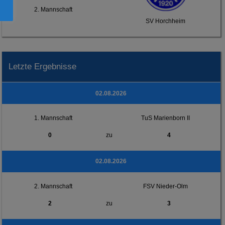
2. Mannschaft
SV Horchheim
Letzte Ergebnisse
02.08.2026
1. Mannschaft
TuS Marienborn II
0
zu
4
02.08.2026
2. Mannschaft
FSV Nieder-Olm
2
zu
3