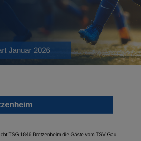
art Januar 2026
tzenheim
acht TSG 1846
Bretzenheim
die Gäste vom TSV Gau-