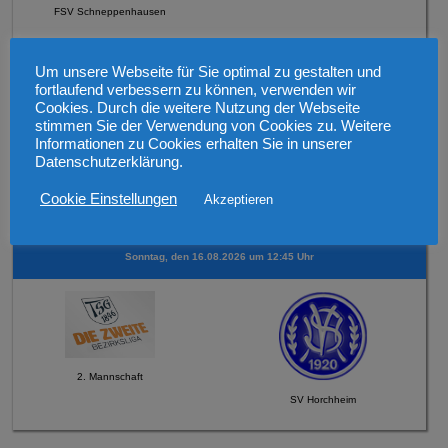
FSV Schneppenhausen
Mittwoch, den 12.08.2026 19:30 Uhr Verbandspokal
Um unsere Webseite für Sie optimal zu gestalten und
fortlaufend verbessern zu können, verwenden wir
Cookies. Durch die weitere Nutzung der Webseite
stimmen Sie der Verwendung von Cookies zu. Weitere
Informationen zu Cookies erhalten Sie in unserer
Datenschutzerklärung.
1. Mannschaft
Cookie Einstellungen
Akzeptieren
SV 1921 Guntersblum
Sonntag, den 16.08.2026 um 12:45 Uhr
2. Mannschaft
SV Horchheim