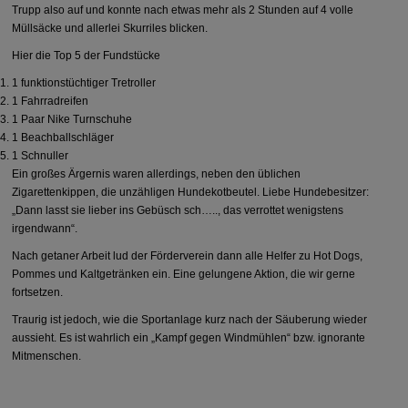
Trupp also auf und konnte nach etwas mehr als 2 Stunden auf 4 volle
Müllsäcke und allerlei Skurriles blicken.
Hier die Top 5 der Fundstücke
1 funktionstüchtiger Tretroller
1 Fahrradreifen
1 Paar Nike Turnschuhe
1 Beachballschläger
1 Schnuller
Ein großes Ärgernis waren allerdings, neben den üblichen
Zigarettenkippen, die unzähligen Hundekotbeutel. Liebe Hundebesitzer:
„Dann lasst sie lieber ins Gebüsch sch….., das verrottet wenigstens
irgendwann“.
Nach getaner Arbeit lud der Förderverein dann alle Helfer zu Hot Dogs,
Pommes und Kaltgetränken ein. Eine gelungene Aktion, die wir gerne
fortsetzen.
Traurig ist jedoch, wie die Sportanlage kurz nach der Säuberung wieder
aussieht. Es ist wahrlich ein „Kampf gegen Windmühlen“ bzw. ignorante
Mitmenschen.