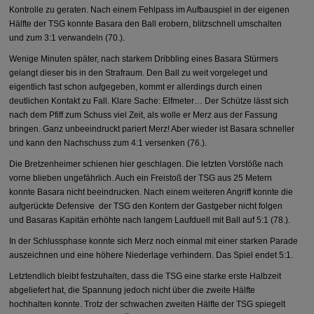
Kontrolle zu geraten. Nach einem Fehlpass im Aufbauspiel in der eigenen
Hälfte der TSG konnte Basara den Ball erobern, blitzschnell umschalten
und zum 3:1 verwandeln (70.).
Wenige Minuten später, nach starkem Dribbling eines Basara Stürmers
gelangt dieser bis in den Strafraum. Den Ball zu weit vorgeleget und
eigentlich fast schon aufgegeben, kommt er allerdings durch einen
deutlichen Kontakt zu Fall. Klare Sache: Elfmeter… Der Schütze lässt sich
nach dem Pfiff zum Schuss viel Zeit, als wolle er Merz aus der Fassung
bringen. Ganz unbeeindruckt pariert Merz! Aber wieder ist Basara schneller
und kann den Nachschuss zum 4:1 versenken (76.).
Die Bretzenheimer schienen hier geschlagen. Die letzten Vorstöße nach
vorne blieben ungefährlich. Auch ein Freistoß der TSG aus 25 Metern
konnte Basara nicht beeindrucken. Nach einem weiteren Angriff konnte die
aufgerückte Defensive der TSG den Kontern der Gastgeber nicht folgen
und Basaras Kapitän erhöhte nach langem Laufduell mit Ball auf 5:1 (78.).
In der Schlussphase konnte sich Merz noch einmal mit einer starken Parade
auszeichnen und eine höhere Niederlage verhindern. Das Spiel endet 5:1.
Letztendlich bleibt festzuhalten, dass die TSG eine starke erste Halbzeit
abgeliefert hat, die Spannung jedoch nicht über die zweite Hälfte
hochhalten konnte. Trotz der schwachen zweiten Hälfte der TSG spiegelt