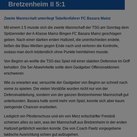
Bretzenheim II 5:1
Zweite Mannschaft unterliegt Tabellenführer FC Basara Mainz
Mit einem 1:5 musste sich die zweite Mannschaft der TSG am Sonntag dem
Spitzenreiter der A-Klasse Mainz-Bingen FC Basara Mainz geschlagen
geben. Nach einer starken ersten Halbzeit, die unentschieden endete,
ließen die Blau-Weißen gegen Ende nach und verloren die Kontrolle,
sodass man doch letztendlich ohne Punkte heimfahren musste.
Von Beginn an wollte die TSG das Spiel mit einer stabilen Defensive im Griff
behalten. Die 5er Abwehrkette sollte dem Gastgeber Offensivaktionen
erschweren.
Wie zu erwarten war, versuchte der Gastgeber von Beginn an schnell nach
vorne zu spielen. Die vielen Vorstöße wurden nicht nur von der
Defensivabteilung, sondern von der ganzen Bretzenheimer Mannschaft gut
unterbunden. Basara hatte somit mehr vom Spiel, konnte sich aber kaum
zwingende Chancen erarbeiten.
Lediglich ein Pfostenschuss und ein von Merz entschärfter Freistoß
schienen alles zu sein, was der Mannschaft aus Bretzenheim in der ersten
Halbzeit gefährlich werden konnte. Die von Coach Paetz vorgegebene
taktische Ausrichtung schien gut aufzugehen.