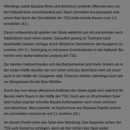
Allerdings nutzte Basaras flinke und technisch versierte Offensive kurz vor
der Halbzeit eine Unachtsamkeit aus. Nach schnellem Kurzpassspiel und
einem Ball durch die Schnittstelle der TSG-Kette konnte Basara zum 1:0
einnetzten (43.).
Davon unbeeindruckt spielten die Gäste weiterhin gut mit und konnten auch
Nadelstiche nach vorne setzen. Daraufhin gelang es Tummers nach
traumhafter Hacken-Vorlage durch Wrobel im Sechzehner den Ausgleich zu
erzielen (45+3.). Somit ging es mit einem Unentschieden in die Halbzeit. Bis
hierhin eine starke taktische Leistung der TSG.
Zur zweiten Halbzeit trauten sich die Bretzenheimer jetzt mehr. Anders als in
der ersten Hälfte standen sie nun höher und das Spiel fand mehr als zuvor
auch in der Hälfte der Gastgeber statt. Chancen blieben allerdings nach wie
vor Mangelware für die Blau-Weißen.
Durch das nun etwas offensivere Auftreten der Gäste ergab sich natürlich für
Basara mehr Raum in der Hälfte der TSG. Nach wie so oft schnellem Spiel
über Außen zog der schnelle Basara Außenspieler nach innen und kam
zum Abschluss. Merz parierte, im Nachschuss war Basaras Kapitän jedoch
am schnellsten und konnte auf 2:1 erhöhen (62.).
An diesem Punkt nahm das Spiel eine Wendung. Das Gegentor schien der
TSG aufs Gemüt zu schlagen, denn ab hier schien das Spiel außer