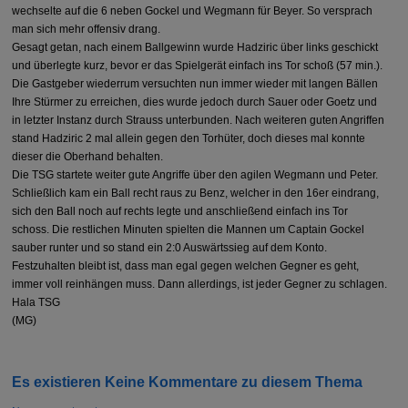
wechselte auf die 6 neben Gockel und Wegmann für Beyer. So versprach
man sich mehr offensiv drang.
Gesagt getan, nach einem Ballgewinn wurde Hadziric über links geschickt
und überlegte kurz, bevor er das Spielgerät einfach ins Tor schoß (57 min.).
Die Gastgeber wiederrum versuchten nun immer wieder mit langen Bällen
Ihre Stürmer zu erreichen, dies wurde jedoch durch Sauer oder
Goetz
und
in letzter Instanz durch Strauss unterbunden. Nach weiteren guten Angriffen
stand Hadziric 2 mal allein gegen den Torhüter, doch dieses mal konnte
dieser die Oberhand behalten.
Die TSG startete weiter gute Angriffe über den agilen Wegmann und Peter.
Schließlich kam ein Ball recht raus zu Benz, welcher in den 16er eindrang,
sich den Ball noch auf rechts legte und anschließend einfach ins Tor
schoss. Die restlichen Minuten spielten die Mannen um Captain Gockel
sauber runter und so stand ein 2:0 Auswärtssieg auf dem Konto.
Festzuhalten bleibt ist, dass man egal gegen welchen Gegner es geht,
immer voll reinhängen muss. Dann allerdings, ist jeder Gegner zu schlagen.
Hala TSG
(MG)
Es existieren Keine Kommentare zu diesem Thema