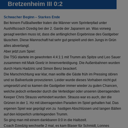
Bretzenheim III 0:2
Schwacher Beginn – Starkes Ende
Bei feinem Fußballwetter traten die Männer vom Sprinterpfad unter
Aushilfscoach Dzedig bei der 2. Garde der Japanern an. Was vorweg
gesagt werden muss ist, dass die anfänglichen Ergebnisse des Gastgeber
täuschen. Diese Mannschaft hat sehr gut gespielt und den Jungs in Grün
alles abverlangt.
Aber jetzt zum Spiel:
Die TSG startete im gewohnten 4:4:1:1 mit Trumm als Spitze und Leo Sauer
zusammen mit Maik
Goetz
in Innenverteidigung. Die Außenbahnen wurden
durch Haris Hadziric und Simon Benz beackert.
Die Marschrichtung war klar, man wollte die Gäste früh im Pressing stören
und so Ballverluste provozieren. Leider wurde dieses Vorhaben nicht gut
umgesetzt und so kamen die Gastgeber immer wieder zu guten Chancen,
welche jedoch entweder durch die Verteidiger oder unseren überragenden
Keeper Chris Strauss verhindert wurden. Strauss war es auch, der die
Grünen in der 1. Hz mit überragenden Paraden im Spiel gehalten hat. Das
eigenen Spiel war geprägt von zu hastigen Abschlüssen und langen Bällen
auf den körperlich unterlegenden Trumm.
So ging man mit einem dankbaren 0:0 in die Halbzeit.
Coach Dzedzig wechselte 2 mal, es kam Blaser für Schmidt, Lonnes