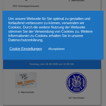
2. Mannschaft
FSV Schneppenhausen
Um unsere Webseite für Sie optimal zu gestalten und
Mittwoch, den 12.08.2026 19:30 Uhr Verbandspokal
fortlaufend verbessern zu können, verwenden wir
Cookies. Durch die weitere Nutzung der Webseite
stimmen Sie der Verwendung von Cookies zu. Weitere
Informationen zu Cookies erhalten Sie in unserer
Datenschutzerklärung.
1. Mannschaft
Cookie Einstellungen
Akzeptieren
SV 1921 Guntersblum
Sonntag, den 16.08.2026 um 12:45 Uhr
2. Mannschaft
SV Horchheim