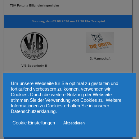
TSV Fortuna Billigheim-Ingenheim
Sonntag, den 09.08.2026 um 17:30 Uhr Testspiel
3. Mannschaft
VfB Bodenheim II
Sonntag, den 069.08.2026 um 12:30 Uhr Testspiel
Um unsere Webseite für Sie optimal zu gestalten und
fortlaufend verbessern zu können, verwenden wir
Cookies. Durch die weitere Nutzung der Webseite
stimmen Sie der Verwendung von Cookies zu. Weitere
Informationen zu Cookies erhalten Sie in unserer
Datenschutzerklärung.
2. Mannschaft
Cookie Einstellungen
Akzeptieren
FSV Schneppenhausen