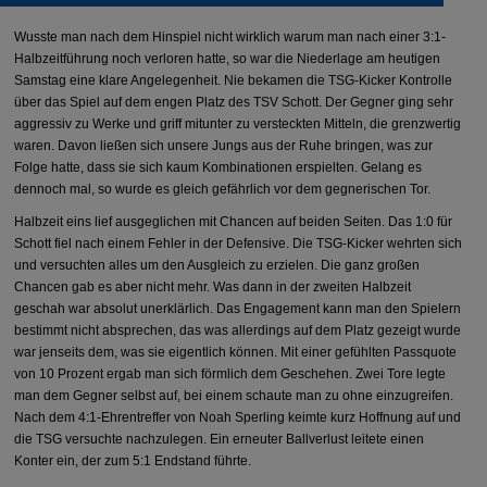
Wusste man nach dem Hinspiel nicht wirklich warum man nach einer 3:1-
Halbzeitführung noch verloren hatte, so war die Niederlage am heutigen
Samstag eine klare Angelegenheit. Nie bekamen die TSG-Kicker Kontrolle
über das Spiel auf dem engen Platz des TSV Schott. Der Gegner ging sehr
aggressiv zu Werke und griff mitunter zu versteckten Mitteln, die grenzwertig
waren. Davon ließen sich unsere Jungs aus der Ruhe bringen, was zur
Folge hatte, dass sie sich kaum Kombinationen erspielten. Gelang es
dennoch mal, so wurde es gleich gefährlich vor dem gegnerischen Tor.
Halbzeit eins lief ausgeglichen mit Chancen auf beiden Seiten. Das 1:0 für
Schott fiel nach einem Fehler in der Defensive. Die TSG-Kicker wehrten sich
und versuchten alles um den Ausgleich zu erzielen. Die ganz großen
Chancen gab es aber nicht mehr. Was dann in der zweiten Halbzeit
geschah war absolut unerklärlich. Das Engagement kann man den Spielern
bestimmt nicht absprechen, das was allerdings auf dem Platz gezeigt wurde
war jenseits dem, was sie eigentlich können. Mit einer gefühlten Passquote
von 10 Prozent ergab man sich förmlich dem Geschehen. Zwei Tore legte
man dem Gegner selbst auf, bei einem schaute man zu ohne einzugreifen.
Nach dem 4:1-Ehrentreffer von Noah Sperling keimte kurz Hoffnung auf und
die TSG versuchte nachzulegen. Ein erneuter Ballverlust leitete einen
Konter ein, der zum 5:1 Endstand führte.