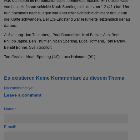
was sich sofort im Kombinationsspiel bemerkbar machte. Ein klasse Pass
von Luca Hofmann schickte Noah Sperling steil, der zum 1:2 (41.) traf. Um
nun nochmals nachzulegen war aber offensichtlich nicht mehr drin, denn
die Kräfte schwanden. Der 1:3-Endstand war resultierte letztendlich genau
daraus.
Aufstellung: Jan Tüttenberg, Paul Baumeister, Karl Becker, Alex Beer,
Philipp Japke, Ben Thümler, Noah Sperling, Luca Hofmann, Toni Parlov,
Bendit Bohne, Sven Scülfort
Tore/Assists: Noah Sperling (1/0), Luca Hofmann (0/1)
Es existieren Keine Kommentare zu diesem Thema
No comments yet.
Leave a comment
Name*
E-mail*