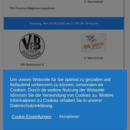
1. Mannschaft
TSV Fortuna Billigheim-Ingenheim
Sonntag, den 09.08.2026 um 17:30 Uhr Testspiel
3. Mannschaft
VfB Bodenheim II
Um unsere Webseite für Sie optimal zu gestalten und
Sonntag, den 069.08.2026 um 12:30 Uhr Testspiel
fortlaufend verbessern zu können, verwenden wir
Cookies. Durch die weitere Nutzung der Webseite
stimmen Sie der Verwendung von Cookies zu. Weitere
Informationen zu Cookies erhalten Sie in unserer
Datenschutzerklärung.
2. Mannschaft
Cookie Einstellungen
Akzeptieren
FSV Schneppenhausen