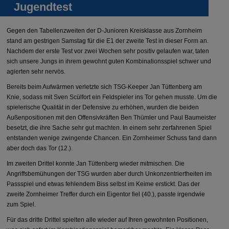
Jugendtest
Gegen den Tabellenzweiten der D-Junioren Kreisklasse aus Zornheim
stand am gestrigen Samstag für die E1 der zweite Test in dieser Form an.
Nachdem der erste Test vor zwei Wochen sehr positiv gelaufen war, taten
sich unsere Jungs in ihrem gewohnt guten Kombinationsspiel schwer und
agierten sehr nervös.
Bereits beim Aufwärmen verletzte sich TSG-Keeper Jan Tüttenberg am
Knie, sodass mit Sven Scülfort ein Feldspieler ins Tor gehen musste. Um die
spielerische Qualität in der Defensive zu erhöhen, wurden die beiden
Außenpositionen mit den Offensivkräften Ben Thümler und Paul Baumeister
besetzt, die ihre Sache sehr gut machten. In einem sehr zerfahrenen Spiel
entstanden wenige zwingende Chancen. Ein Zornheimer Schuss fand dann
aber doch das Tor (12.).
Im zweiten Drittel konnte Jan Tüttenberg wieder mitmischen. Die
Angriffsbemühungen der TSG wurden aber durch Unkonzentriertheiten im
Passspiel und etwas fehlendem Biss selbst im Keime erstickt. Das der
zweite Zornheimer Treffer durch ein Eigentor fiel (40.), passte irgendwie
zum Spiel.
Für das dritte Drittel spielten alle wieder auf Ihren gewohnten Positionen,