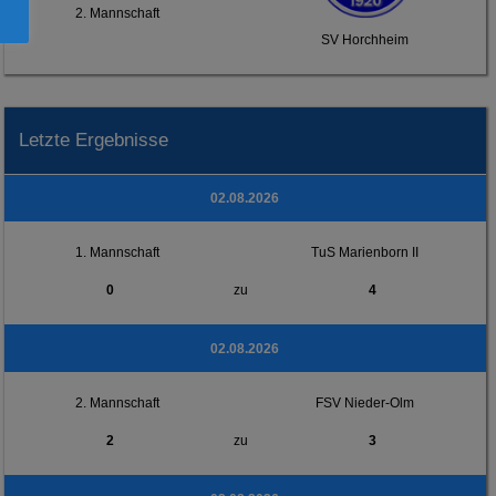
2. Mannschaft
SV Horchheim
Letzte Ergebnisse
02.08.2026
1. Mannschaft
TuS Marienborn II
0
zu
4
02.08.2026
2. Mannschaft
FSV Nieder-Olm
2
zu
3