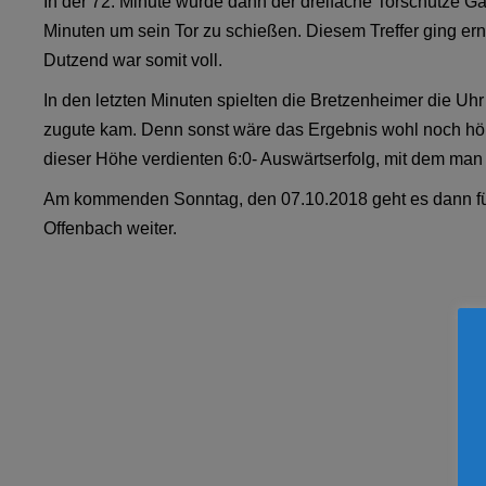
In der 72. Minute wurde dann der dreifache Torschütze G
Minuten um sein Tor zu schießen. Diesem Treffer ging ern
Dutzend war somit voll.
In den letzten Minuten spielten die Bretzenheimer die Uh
zugute kam. Denn sonst wäre das Ergebnis wohl noch höh
dieser Höhe verdienten 6:0- Auswärtserfolg, mit dem man 
Am kommenden Sonntag, den 07.10.2018 geht es dann f
Offenbach weiter.