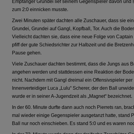
Empfänger Grundei lief seinem Gegenspieler davon und s
zum 2:0 einnicken musste.
Zwei Minuten später dachten alle Zuschauer, dass sie e
Grundei, Grundei auf Gangl, Kopfball, Tor. Auch die Bod
Vielleicht dachten sie, dass eine neue Folge von Captai
pfiff der gute Schiedsrichter zur Halbzeit und die Bretze
Pause gehen.
Viele Zuschauer dachten bestimmt, dass die Jungs aus Br
angehen werden und stattdessen eine Reaktion der Bod
nicht. Nachdem mit Gangl dreimal ein Offensivspieler per K
Innenverteidiger Luca „Lulu“ Scherer, der den Ball unwide
wurde er in seiner A-Jugendzeit als „Magnet“ bezeichnet.
In der 60. Minute durfte dann auch noch Pierrets ran, br
mal wieder einige Gegenspieler ausgetanzt hatte, stand P
Ball nur noch einschieben. Es stand 5:0 und es waren noc