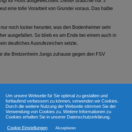
angl für Höss ausgewechselt. Dieser brauchte nur 5
eut eine tolle Vorarbeit von Grundei voraus. Das halbe
r nur noch locker herunter, was den Bodenheimer sehr
er ausgefallen. So blieb es am Ende bei einem auch in
ein deutliches Ausrufezeichen setzte.
ür die Bretzenheim Jungs zuhause gegen den FSV
Um unsere Webseite für Sie optimal zu gestalten und
fortlaufend verbessern zu können, verwenden wir Cookies.
Durch die weitere Nutzung der Webseite stimmen Sie der
Verwendung von Cookies zu. Weitere Informationen zu
Cookies erhalten Sie in unserer Datenschutzerklärung.
Cookie Einstellungen
Akzeptieren