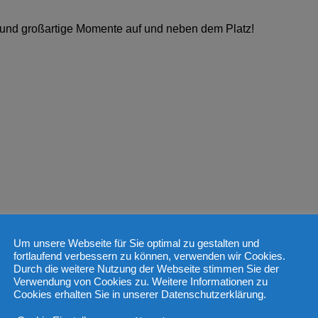
 und großartige Momente auf und neben dem Platz!
Um unsere Webseite für Sie optimal zu gestalten und
zenheim)
fortlaufend verbessern zu können, verwenden wir Cookies.
s erster da ist und am Ende abschließt, sind wir sehr
Durch die weitere Nutzung der Webseite stimmen Sie der
Verwendung von Cookies zu. Weitere Informationen zu
en. Ohne sie wäre das nicht zu schaffen!
Cookies erhalten Sie in unserer Datenschutzerklärung.
 unsere Erika.