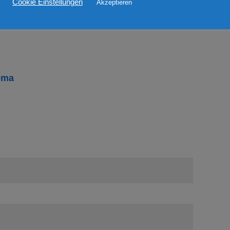
der Thekenmannschaft geht, auch sorgt sie für die
Cookie Einstellungen
Akzeptieren
ema