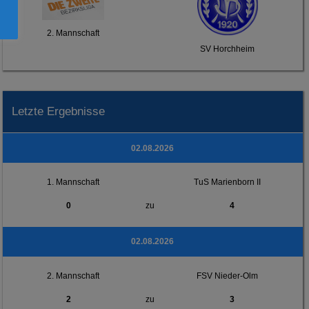
2. Mannschaft
SV Horchheim
Letzte Ergebnisse
02.08.2026
1. Mannschaft
TuS Marienborn II
0
zu
4
02.08.2026
2. Mannschaft
FSV Nieder-Olm
2
zu
3