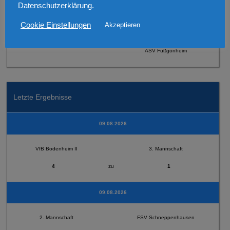
Datenschutzerklärung.
Cookie Einstellungen
Akzeptieren
1. Mannschaft
ASV Fußgönheim
Letzte Ergebnisse
09.08.2026
VfB Bodenheim II
3. Mannschaft
4
zu
1
09.08.2026
2. Mannschaft
FSV Schneppenhausen