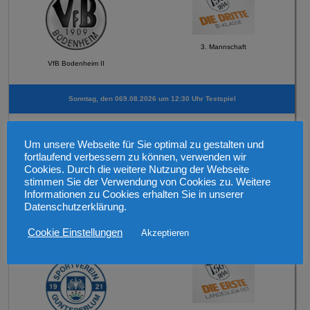
3. Mannschaft
VfB Bodenheim II
Sonntag, den 069.08.2026 um 12:30 Uhr Testspiel
Um unsere Webseite für Sie optimal zu gestalten und
fortlaufend verbessern zu können, verwenden wir
Cookies. Durch die weitere Nutzung der Webseite
stimmen Sie der Verwendung von Cookies zu. Weitere
2. Mannschaft
Informationen zu Cookies erhalten Sie in unserer
FSV Schneppenhausen
Datenschutzerklärung.
Cookie Einstellungen
Akzeptieren
Mittwoch, den 12.08.2026 19:30 Uhr Verbandspokal