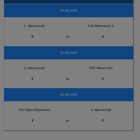
02.08.2026
1. Mannschaft
TuS Marienborn II
0
zu
4
02.08.2026
2. Mannschaft
FSV Nieder-Olm
2
zu
3
02.08.2026
TSV Mainz-Ebersheim
3. Mannschaft
2
zu
2