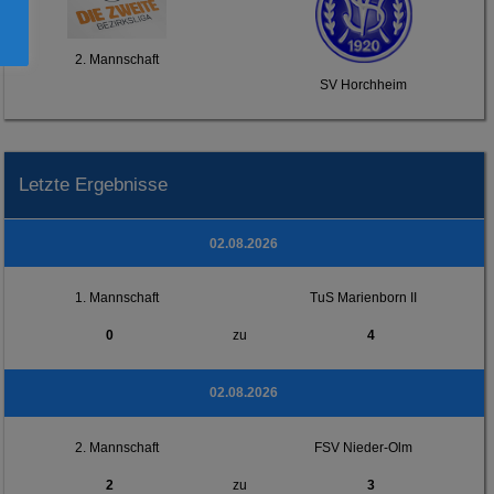
2. Mannschaft
SV Horchheim
Letzte Ergebnisse
02.08.2026
1. Mannschaft
TuS Marienborn II
0
zu
4
02.08.2026
2. Mannschaft
FSV Nieder-Olm
2
zu
3