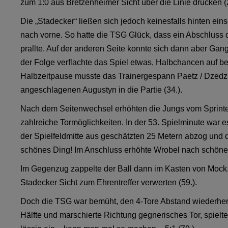
zum 1:0 aus Bretzenheimer Sicht über die Linie drücken (2
Die „Stadecker“ ließen sich jedoch keinesfalls hinten eins
nach vorne. So hatte die TSG Glück, dass ein Abschluss d
prallte. Auf der anderen Seite konnte sich dann aber Gangl
der Folge verflachte das Spiel etwas, Halbchancen auf bei
Halbzeitpause musste das Trainergespann Paetz / Dzedz
angeschlagenen Augustyn in die Partie (34.).
Nach dem Seitenwechsel erhöhten die Jungs vom Sprinter
zahlreiche Tormöglichkeiten. In der 53. Spielminute war es
der Spielfeldmitte aus geschätzten 25 Metern abzog und d
schönes Ding! Im Anschluss erhöhte Wrobel nach schöner 
Im Gegenzug zappelte der Ball dann im Kasten von Mock
Stadecker Sicht zum Ehrentreffer verwerten (59.).
Doch die TSG war bemüht, den 4-Tore Abstand wiederherz
Hälfte und marschierte Richtung gegnerisches Tor, spielt