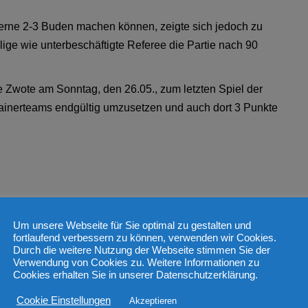
gerne 2-3 Buden machen können, zeigte sich jedoch zu
lige wie unterbeschäftigte Referee die Partie nach 90
e Zwote am Sonntag, den 26.05., zum letzten Spiel der
rainerteams endgültig umzusetzen und auch dort 3 Punkte
ema
Um unsere Webseite für Sie optimal zu gestalten und
fortlaufend verbessern zu können, verwenden wir Cookies.
Durch die weitere Nutzung der Webseite stimmen Sie der
Verwendung von Cookies zu. Weitere Informationen zu
Cookies erhalten Sie in unserer Datenschutzerklärung.
Cookie Einstellungen
Akzeptieren