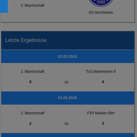
2. Mannschaft
SV Horchheim
Letzte Ergebnisse
02.08.2026
1. Mannschaft
TuS Marienborn II
0
zu
4
02.08.2026
2. Mannschaft
FSV Nieder-Olm
2
zu
3