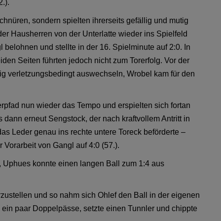
.).
chnüren, sondern spielten ihrerseits gefällig und mutig
er Hausherren von der Unterlatte wieder ins Spielfeld
 belohnen und stellte in der 16. Spielminute auf 2:0. In
den Seiten führten jedoch nicht zum Torerfolg. Vor der
ig verletzungsbedingt auswechseln, Wrobel kam für den
pfad nun wieder das Tempo und erspielten sich fortan
 dann erneut Sengstock, der nach kraftvollem Antritt in
as Leder genau ins rechte untere Toreck beförderte –
Vorarbeit von Gangl auf 4:0 (57.).
, Uphues konnte einen langen Ball zum 1:4 aus
ustellen und so nahm sich Ohlef den Ball in der eigenen
e ein paar Doppelpässe, setzte einen Tunnler und chippte