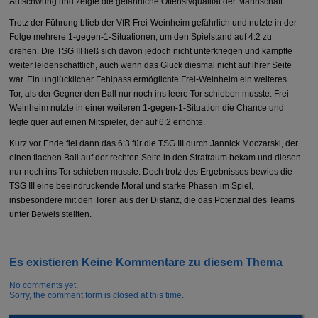
Aufschwung und zeigte die gefährliche Offensivqualität der Mannschaft.
Trotz der Führung blieb der VfR Frei-Weinheim gefährlich und nutzte in der
Folge mehrere 1-gegen-1-Situationen, um den Spielstand auf 4:2 zu
drehen. Die TSG III ließ sich davon jedoch nicht unterkriegen und kämpfte
weiter leidenschaftlich, auch wenn das Glück diesmal nicht auf ihrer Seite
war. Ein unglücklicher Fehlpass ermöglichte Frei-Weinheim ein weiteres
Tor, als der Gegner den Ball nur noch ins leere Tor schieben musste. Frei-
Weinheim nutzte in einer weiteren 1-gegen-1-Situation die Chance und
legte quer auf einen Mitspieler, der auf 6:2 erhöhte.
Kurz vor Ende fiel dann das 6:3 für die TSG III durch Jannick Moczarski, der
einen flachen Ball auf der rechten Seite in den Strafraum bekam und diesen
nur noch ins Tor schieben musste. Doch trotz des Ergebnisses bewies die
TSG III eine beeindruckende Moral und starke Phasen im Spiel,
insbesondere mit den Toren aus der Distanz, die das Potenzial des Teams
unter Beweis stellten.
Es existieren Keine Kommentare zu diesem Thema
No comments yet.
Sorry, the comment form is closed at this time.