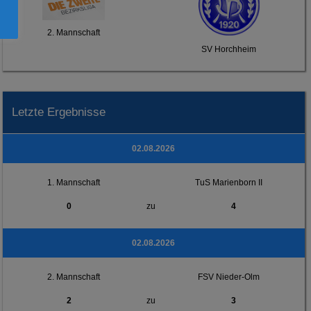
2. Mannschaft
SV Horchheim
Letzte Ergebnisse
02.08.2026
1. Mannschaft
TuS Marienborn II
0
zu
4
02.08.2026
2. Mannschaft
FSV Nieder-Olm
2
zu
3