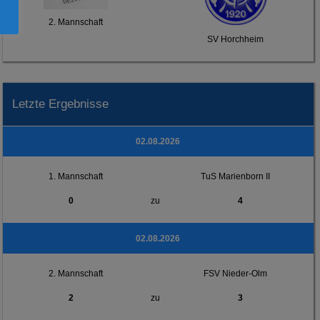
2. Mannschaft
SV Horchheim
Letzte Ergebnisse
02.08.2026
1. Mannschaft
TuS Marienborn II
0
zu
4
02.08.2026
2. Mannschaft
FSV Nieder-Olm
2
zu
3