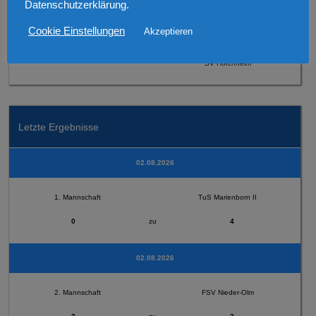
Datenschutzerklärung.
Cookie Einstellungen
Akzeptieren
2. Mannschaft
SV Horchheim
Letzte Ergebnisse
02.08.2026
1. Mannschaft
TuS Marienborn II
0
zu
4
02.08.2026
2. Mannschaft
FSV Nieder-Olm