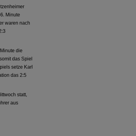
etzenheimer
56. Minute
ber waren nach
2:3
 Minute die
somit das Spiel
iels setze Karl
ation das 2:5
ttwoch statt,
ührer aus