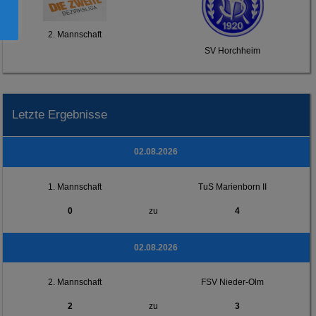
2. Mannschaft
SV Horchheim
Letzte Ergebnisse
02.08.2026
1. Mannschaft
TuS Marienborn II
0
zu
4
02.08.2026
2. Mannschaft
FSV Nieder-Olm
2
zu
3