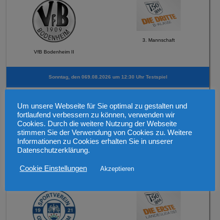
3. Mannschaft
VfB Bodenheim II
Sonntag, den 069.08.2026 um 12:30 Uhr Testspiel
Um unsere Webseite für Sie optimal zu gestalten und
fortlaufend verbessern zu können, verwenden wir
Cookies. Durch die weitere Nutzung der Webseite
stimmen Sie der Verwendung von Cookies zu. Weitere
2. Mannschaft
Informationen zu Cookies erhalten Sie in unserer
FSV Schneppenhausen
Datenschutzerklärung.
Cookie Einstellungen
Akzeptieren
Mittwoch, den 12.08.2026 19:30 Uhr Verbandspokal