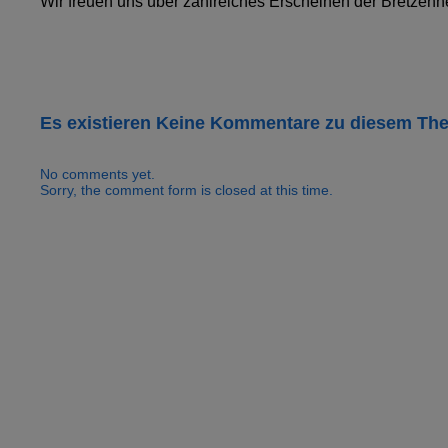
Wir freuen uns über zahlreiches Erscheinen der Bretzen
Es existieren Keine Kommentare zu diesem Th
No comments yet.
Sorry, the comment form is closed at this time.