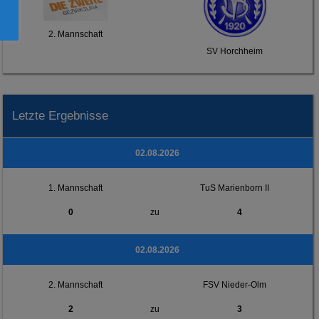
2. Mannschaft
SV Horchheim
Letzte Ergebnisse
02.08.2026
1. Mannschaft
TuS Marienborn II
0
zu
4
02.08.2026
2. Mannschaft
FSV Nieder-Olm
2
zu
3