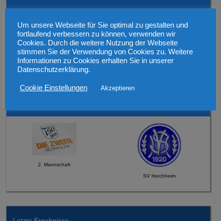
Mittwoch, den 12.08.2026 19:30 Uhr Verbandspokal
Um unsere Webseite für Sie optimal zu gestalten und
fortlaufend verbessern zu können, verwenden wir
Cookies. Durch die weitere Nutzung der Webseite
stimmen Sie der Verwendung von Cookies zu. Weitere
Informationen zu Cookies erhalten Sie in unserer
Datenschutzerklärung.
1. Mannschaft
SV 1921 Guntersblum
Cookie Einstellungen
Akzeptieren
Sonntag, den 16.08.2026 um 12:45 Uhr
2. Mannschaft
SV Horchheim
Letzte Ergebnisse