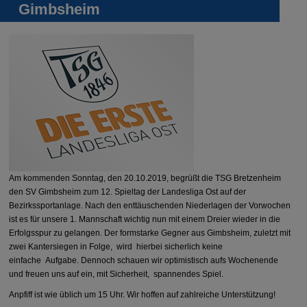
Gimbsheim
Am kommenden Sonntag, den 20.10.2019, begrüßt die TSG Bretzenheim
den SV Gimbsheim zum 12. Spieltag der Landesliga Ost auf der
Bezirkssportanlage. Nach den enttäuschenden Niederlagen der Vorwochen
ist es für unsere 1. Mannschaft wichtig nun mit einem Dreier wieder in die
Erfolgsspur zu gelangen. Der formstarke Gegner aus Gimbsheim, zuletzt mit
zwei Kantersiegen in Folge, wird hierbei sicherlich keine
einfache Aufgabe. Dennoch schauen wir optimistisch aufs Wochenende
und freuen uns auf ein, mit Sicherheit, spannendes Spiel.
Anpfiff ist wie üblich um 15 Uhr. Wir hoffen auf zahlreiche Unterstützung!