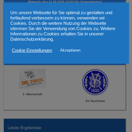
Mittwoch, den 12.08.2026 19:30 Uhr Verbandspokal
Um unsere Webseite für Sie optimal zu gestalten und
fortlaufend verbessern zu können, verwenden wir
Cookies. Durch die weitere Nutzung der Webseite
stimmen Sie der Verwendung von Cookies zu. Weitere
Informationen zu Cookies erhalten Sie in unserer
1. Mannschaft
Datenschutzerklärung.
SV 1921 Guntersblum
Cookie Einstellungen
Akzeptieren
Sonntag, den 16.08.2026 um 12:45 Uhr
2. Mannschaft
SV Horchheim
Letzte Ergebnisse