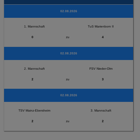
02.08.2026
1. Mannschaft
TuS Marienborn II
0
zu
4
02.08.2026
2. Mannschaft
FSV Nieder-Olm
2
zu
3
02.08.2026
TSV Mainz-Ebersheim
3. Mannschaft
2
zu
2