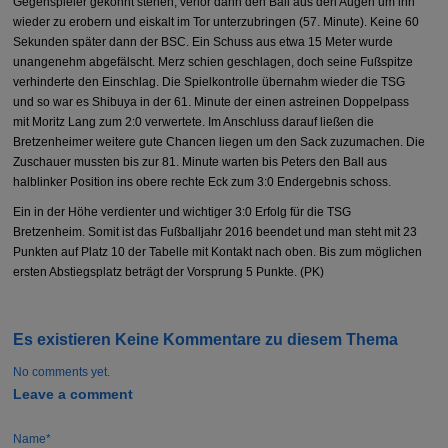
Gegenspieler gekonnt stehen, verlor dann den Ball aus den Augen um ihn
wieder zu erobern und eiskalt im Tor unterzubringen (57. Minute). Keine 60
Sekunden später dann der BSC. Ein Schuss aus etwa 15 Meter wurde
unangenehm abgefälscht. Merz schien geschlagen, doch seine Fußspitze
verhinderte den Einschlag. Die Spielkontrolle übernahm wieder die TSG
und so war es Shibuya in der 61. Minute der einen astreinen Doppelpass
mit Moritz Lang zum 2:0 verwertete. Im Anschluss darauf ließen die
Bretzenheimer weitere gute Chancen liegen um den Sack zuzumachen. Die
Zuschauer mussten bis zur 81. Minute warten bis Peters den Ball aus
halblinker Position ins obere rechte Eck zum 3:0 Endergebnis schoss.
Ein in der Höhe verdienter und wichtiger 3:0 Erfolg für die TSG
Bretzenheim. Somit ist das Fußballjahr 2016 beendet und man steht mit 23
Punkten auf Platz 10 der Tabelle mit Kontakt nach oben. Bis zum möglichen
ersten Abstiegsplatz beträgt der Vorsprung 5 Punkte. (PK)
Es existieren Keine Kommentare zu diesem Thema
No comments yet.
Leave a comment
Name*