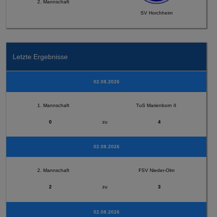
2. Mannschaft
SV Horchheim
Letzte Ergebnisse
02.08.2026
1. Mannschaft
TuS Marienborn II
0
zu
4
02.08.2026
2. Mannschaft
FSV Nieder-Olm
2
zu
3
02.08.2026