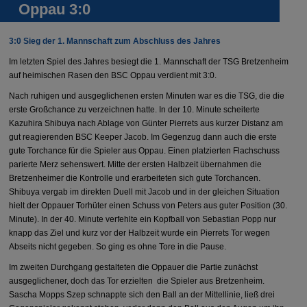
Oppau 3:0
3:0 Sieg der 1. Mannschaft zum Abschluss des Jahres
Im letzten Spiel des Jahres besiegt die 1. Mannschaft der TSG Bretzenheim
auf heimischen Rasen den BSC Oppau verdient mit 3:0.
Nach ruhigen und ausgeglichenen ersten Minuten war es die TSG, die die
erste Großchance zu verzeichnen hatte. In der 10. Minute scheiterte
Kazuhira Shibuya nach Ablage von Günter Pierrets aus kurzer Distanz am
gut reagierenden BSC Keeper Jacob. Im Gegenzug dann auch die erste
gute Torchance für die Spieler aus Oppau. Einen platzierten Flachschuss
parierte Merz sehenswert. Mitte der ersten Halbzeit übernahmen die
Bretzenheimer die Kontrolle und erarbeiteten sich gute Torchancen.
Shibuya vergab im direkten Duell mit Jacob und in der gleichen Situation
hielt der Oppauer Torhüter einen Schuss von Peters aus guter Position (30.
Minute). In der 40. Minute verfehlte ein Kopfball von Sebastian Popp nur
knapp das Ziel und kurz vor der Halbzeit wurde ein Pierrets Tor wegen
Abseits nicht gegeben. So ging es ohne Tore in die Pause.
Im zweiten Durchgang gestalteten die Oppauer die Partie zunächst
ausgeglichener, doch das Tor erzielten die Spieler aus Bretzenheim.
Sascha Mopps Szep schnappte sich den Ball an der Mittellinie, ließ drei