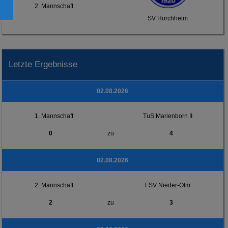
2. Mannschaft
SV Horchheim
Letzte Ergebnisse
02.08.2026
1. Mannschaft
TuS Marienborn II
0
zu
4
02.08.2026
2. Mannschaft
FSV Nieder-Olm
2
zu
3