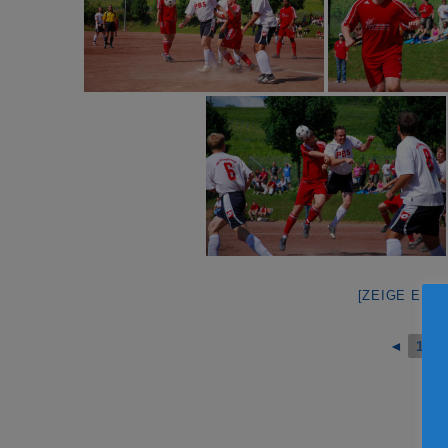
[ZEIGE EIN
◄
1